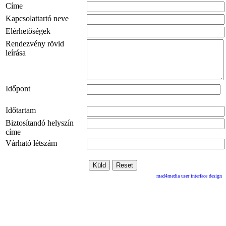
Címe
Kapcsolattartó neve
Elérhetőségek
Rendezvény rövid
leírása
Időpont
Időtartam
Biztosítandó helyszín
címe
Várható létszám
mad4media
user interface design
Az oldalt készítette
Direktweb Studio