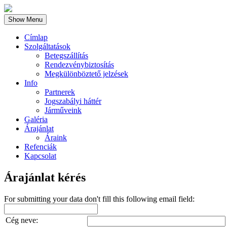
Show Menu
Címlap
Szolgáltatások
Betegszállítás
Rendezvénybiztosítás
Megkülönböztető jelzések
Info
Partnerek
Jogszabályi háttér
Járműveink
Galéria
Árajánlat
Áraink
Refenciák
Kapcsolat
Árajánlat kérés
For submitting your data don't fill this following email field:
Cég neve: