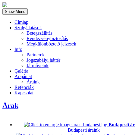
Show Menu
Címlap
Szolgáltatások
Betegszállítás
Rendezvénybiztosítás
Megkülönböztető jelzések
Info
Partnerek
Jogszabályi háttér
Járműveink
Galéria
Árajánlat
Áraink
Refenciák
Kapcsolat
Árak
Budapesti ár
Budapesti áraink