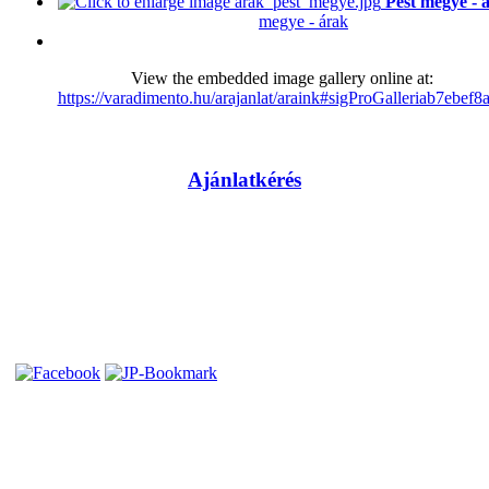
Pest megye - 
megye - árak
View the embedded image gallery online at:
https://varadimento.hu/arajanlat/araink#sigProGalleriab7ebef8
Ajánlatkérés
Az oldalt készítette
Direktweb Studio