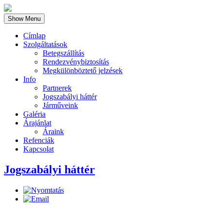
Show Menu
Címlap
Szolgáltatások
Betegszállítás
Rendezvénybiztosítás
Megkülönböztető jelzések
Info
Partnerek
Jogszabályi háttér
Járműveink
Galéria
Árajánlat
Áraink
Refenciák
Kapcsolat
Jogszabályi háttér