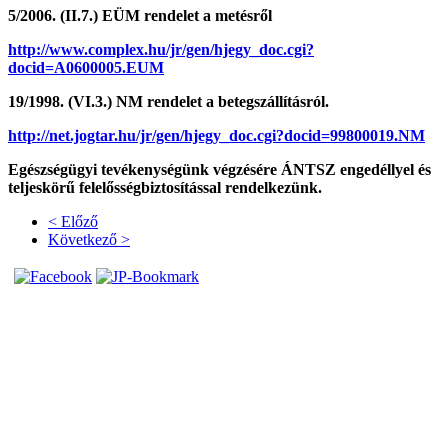
5/2006. (II.7.) EÜM rendelet a metésről
http://www.complex.hu/jr/gen/hjegy_doc.cgi?
docid=A0600005.EUM
19/1998. (VI.3.) NM rendelet a betegszállításról.
http://net.jogtar.hu/jr/gen/hjegy_doc.cgi?docid=99800019.NM
Egészségügyi tevékenységünk végzésére ÁNTSZ engedéllyel és
teljeskörű felelősségbiztosítással rendelkezünk.
< Előző
Következő >
Az oldalt készítette
Direktweb Studio