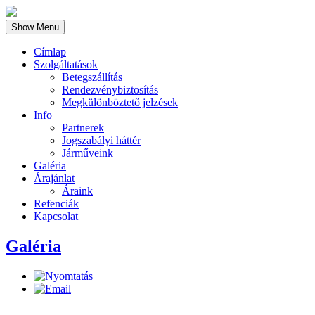
Show Menu
Címlap
Szolgáltatások
Betegszállítás
Rendezvénybiztosítás
Megkülönböztető jelzések
Info
Partnerek
Jogszabályi háttér
Járműveink
Galéria
Árajánlat
Áraink
Refenciák
Kapcsolat
Galéria