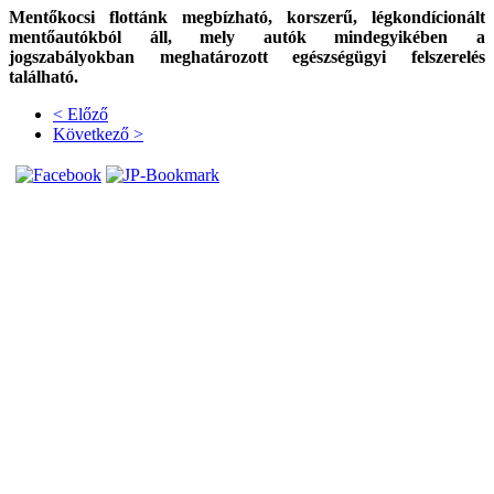
Mentőkocsi flottánk megbízható, korszerű, légkondícionált
mentőautókból áll, mely autók mindegyikében a
jogszabályokban meghatározott egészségügyi felszerelés
található.
< Előző
Következő >
Az oldalt készítette
Direktweb Studio