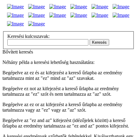
Keresési kulcsszavak:
Keresés
Bővített keresés
Néhány példa a keresési lehetőség használatára:
Begépelve az
ez és az
kifejezést a kereső űrlapba az eredmény
tartalmazza mint az "ez" mind az "az" szavakat.
Begépelve
ez not az
kifejezést a kereső űrlapba az eredmény
tartalmazza az "ez" szót és nem tartalmazza az "az" szót.
Begépelve az
ez or az
kifejezést a kereső űrlapba az eredmény
tartalmazza vagy az "ez" vagy az "az" szót.
Begépelve az
"ez and az"
kifejezést (idézőjelek között) a kereső
űrlapba az eredmény tartalmazza az "ez and az" pontos kifejezést.
A keresési eredmények szűrhetők feltételekkel. Kiválaszthatunk egy