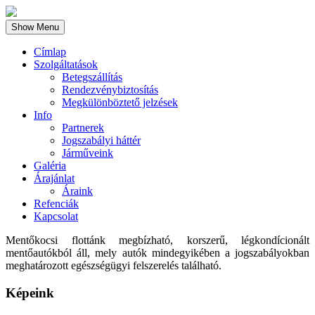
Show Menu
Címlap
Szolgáltatások
Betegszállítás
Rendezvénybiztosítás
Megkülönböztető jelzések
Info
Partnerek
Jogszabályi háttér
Járműveink
Galéria
Árajánlat
Áraink
Refenciák
Kapcsolat
Mentőkocsi flottánk megbízható, korszerű, légkondícionált
mentőautókból áll, mely autók mindegyikében a jogszabályokban
meghatározott egészségügyi felszerelés található.
Képeink