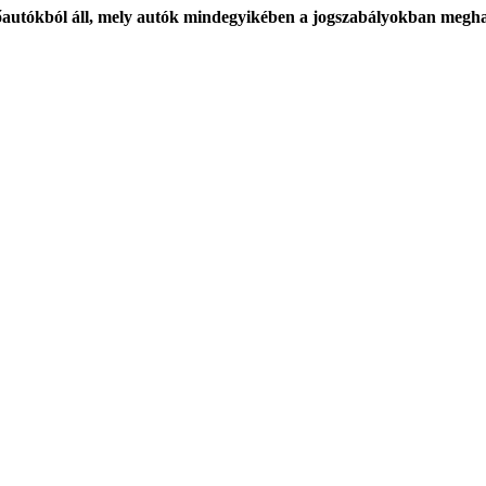
autókból áll, mely autók mindegyikében a jogszabályokban meghatár
Az oldalt készítette
Direktweb Studio