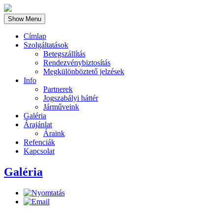
Show Menu
Címlap
Szolgáltatások
Betegszállítás
Rendezvénybiztosítás
Megkülönböztető jelzések
Info
Partnerek
Jogszabályi háttér
Járműveink
Galéria
Árajánlat
Áraink
Refenciák
Kapcsolat
Galéria