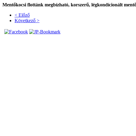
Mentőkocsi flottánk megbízható, korszerű, légkondícionált mentő
< Előző
Következő >